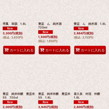
秀鳳 珠韻 1.8L
豊盃 ん 純米酒
豊盃 ん 純米酒 1.8L
720ml
3,300
円
(税別)
2,864
円
(税別)
1,500
円
(税別)
(
税込
:
3,630
円
)
(
税込
:
3,150
円
)
(
税込
:
1,650
円
)
カートに入れる
カートに入れる
カートに入れる
豊盃 純米吟醸 豊盃米
豊盃 純米吟醸 豊盃米
喜久泉 吟冠 吟醸
55 720㎖
55 1.8L
1.8L
2,000
円
(税別)
3,945
円
(税別)
2,600
円
(税別)