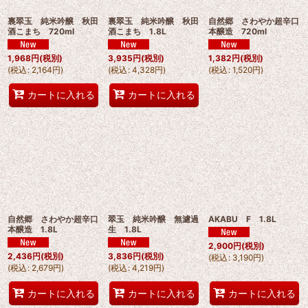
裏翠玉 純米吟醸 秋田
裏翠玉 純米吟醸 秋田
自然郷 さわやか超辛口
酒こまち 720ml
酒こまち 1.8L
本醸造 720ml
1,968
円
(税別)
3,935
円
(税別)
1,382
円
(税別)
(
税込
:
2,164
円
)
(
税込
:
4,328
円
)
(
税込
:
1,520
円
)
カートに入れる
カートに入れる
自然郷 さわやか超辛口
翠玉 純米吟醸 無濾過
AKABU F 1.8L
本醸造 1.8L
生 1.8L
2,900
円
(税別)
2,436
円
(税別)
3,836
円
(税別)
(
税込
:
3,190
円
)
(
税込
:
2,679
円
)
(
税込
:
4,219
円
)
カートに入れる
カートに入れる
カートに入れる