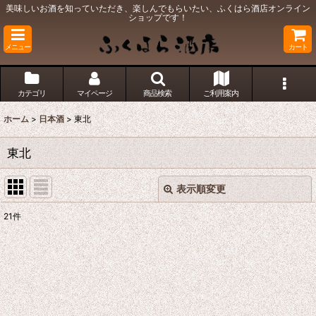
美味しいお酒を知っていただき、楽しんでもらいたい、ふくはら酒店オンライン
ショップです！
メニュー
カート
カテゴリ
マイページ
商品検索
ご利用案内
ホーム
>
日本酒
>
東北
東北
表示順変更
閉じる
21
件
表示数
:
並び順
:
絞り込む