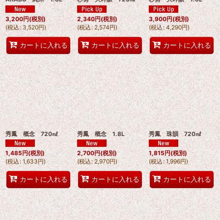
3,200
円
(税別)
2,340
円
(税別)
3,900
円
(税別)
(
税込
:
3,520
円
)
(
税込
:
2,574
円
)
(
税込
:
4,290
円
)
カートに入れる
カートに入れる
カートに入れる
秀鳳 概念 720㎖
秀鳳 概念 1.8L
秀鳳 珠韻 720㎖
1,485
円
(税別)
2,700
円
(税別)
1,815
円
(税別)
(
税込
:
1,633
円
)
(
税込
:
2,970
円
)
(
税込
:
1,996
円
)
カートに入れる
カートに入れる
カートに入れる