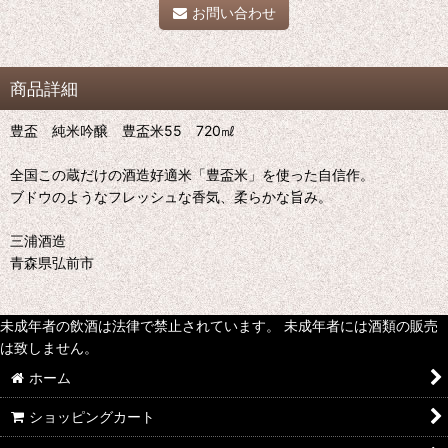
お問い合わせ
商品詳細
豊盃 純米吟醸 豊盃米55 720㎖
全国この蔵だけの酒造好適米「豊盃米」を使った自信作。
ブドウのようなフレッシュな香気、柔らかな旨み。
三浦酒造
青森県弘前市
未成年者の飲酒は法律で禁止されています。 未成年者には酒類の販売
は致しません。
ホーム
ショッピングカート