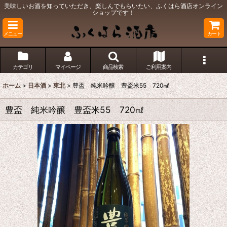
美味しいお酒を知っていただき、楽しんでもらいたい、ふくはら酒店オンライン
ショップです！
メニュー
カート
カテゴリ
マイページ
商品検索
ご利用案内
ホーム
>
日本酒
>
東北
>
豊盃 純米吟醸 豊盃米55 720㎖
豊盃 純米吟醸 豊盃米55 720㎖