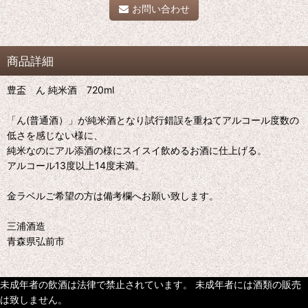
お問い合わせ
商品詳細
豊盃 ん 純米酒 720ml
「ん(普通酒）」が純米酒となり試行錯誤を重ねてアルコール度数の
低さを感じない様に、
純米なのにアル添酒の様にスイスイ飲めるお酒に仕上げる。
アルコール13度以上14度未満。
金ラベルご希望の方は備考欄へお願い致します。
三浦酒造
青森県弘前市
未成年者の飲酒は法律で禁止されています。 未成年者には酒類の販売
は致しません。