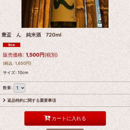
豊盃 ん 純米酒 720ml
販売価格
:
1,500
円
(税別)
(
税込
:
1,650
円
)
サイズ
:
10cm
数量
:
返品特約に関する重要事項
カートに入れる