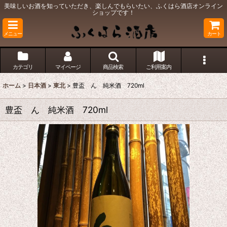
美味しいお酒を知っていただき、楽しんでもらいたい、ふくはら酒店オンライン
ショップです！
メニュー
カート
カテゴリ
マイページ
商品検索
ご利用案内
ホーム
>
日本酒
>
東北
>
豊盃 ん 純米酒 720ml
豊盃 ん 純米酒 720ml