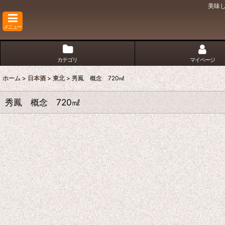
美味
メニュー
カテゴリ
マイページ
ホーム
>
日本酒
>
東北
>
秀鳳 概念 720㎖
秀鳳 概念 720㎖