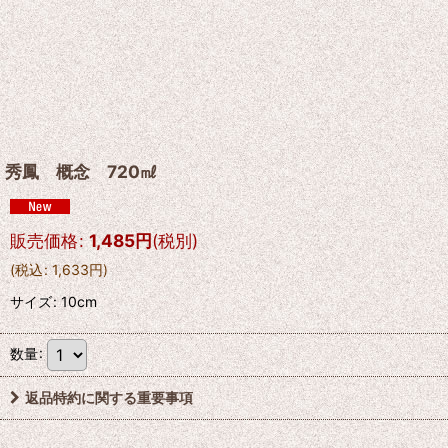
秀鳳 概念 720㎖
販売価格
:
1,485
円
(税別)
(
税込
:
1,633
円
)
サイズ
:
10cm
数量
:
返品特約に関する重要事項