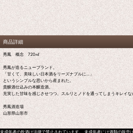
商品詳細
秀鳳 概念 720㎖
秀鳳が造るニューブランド。
「甘くて、美味しい日本酒をリーズナブルに…」
というシンプルな思いから産まれた。
貴醸酒仕込みの本醸造酒。
充実した甘味を感じさせつつ、スルリとノドを通ってしまうキレイな
秀鳳酒造場
山形県山形市
未成年者の飲酒は法律で禁止されています。 未成年者には酒類の販売