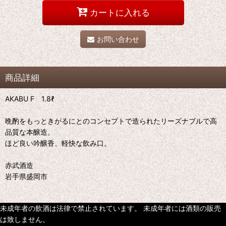
カートに入れる
お問い合わせ
商品詳細
AKABU F 1.8ℓ
晩酌をもっときがるにとのコンセプトで造られたリーズナブルで高
品質な本醸造。
ほど良い吟醸香、軽快な飲み口。
赤武酒造
岩手県盛岡市
未成年者の飲酒は法律で禁止されています。 未成年者には酒類の販売
は致しません。