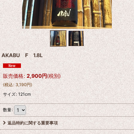
AKABU F 1.8L
販売価格
:
2,900
円
(税別)
(
税込
:
3,190
円
)
サイズ
:
121cm
数量
:
返品特約に関する重要事項