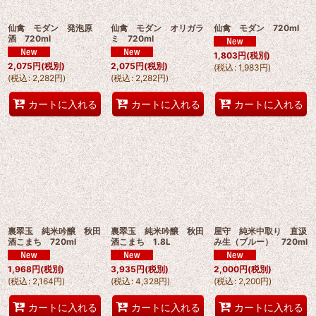
仙禽 モダン 発泡原
仙禽 モダン オリガラ
仙禽 モダン 720ml
酒 720ml
ミ 720ml
1,803
円
(税別)
2,075
円
(税別)
2,075
円
(税別)
(
税込
:
1,983
円
)
(
税込
:
2,282
円
)
(
税込
:
2,282
円
)
カートに入れる
カートに入れる
カートに入れる
裏翠玉 純米吟醸 秋田
裏翠玉 純米吟醸 秋田
屋守 純米中取り 直汲
酒こまち 720ml
酒こまち 1.8L
み生（ブルー） 720ml
1,968
円
(税別)
3,935
円
(税別)
2,000
円
(税別)
(
税込
:
2,164
円
)
(
税込
:
4,328
円
)
(
税込
:
2,200
円
)
カートに入れる
カートに入れる
カートに入れる