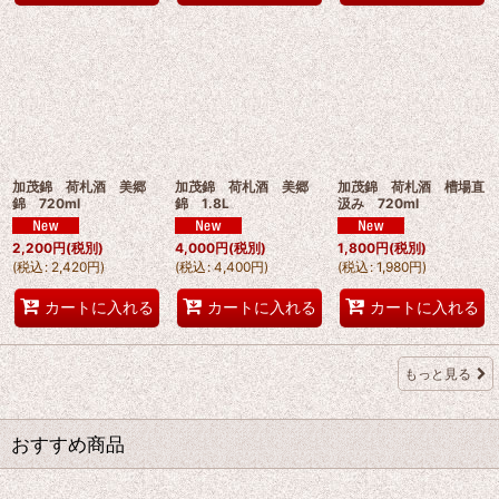
加茂錦 荷札酒 美郷
加茂錦 荷札酒 美郷
加茂錦 荷札酒 槽場直
錦 720ml
錦 1.8L
汲み 720ml
2,200
円
(税別)
4,000
円
(税別)
1,800
円
(税別)
(
税込
:
2,420
円
)
(
税込
:
4,400
円
)
(
税込
:
1,980
円
)
カートに入れる
カートに入れる
カートに入れる
もっと見る
おすすめ商品