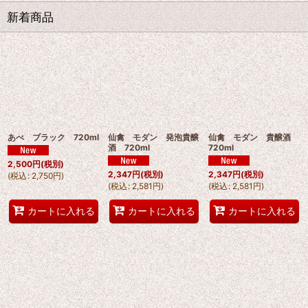
新着商品
あべ ブラック 720ml
仙禽 モダン 発泡貴醸
仙禽 モダン 貴醸酒
酒 720ml
720ml
2,500
円
(税別)
2,347
円
(税別)
2,347
円
(税別)
(
税込
:
2,750
円
)
(
税込
:
2,581
円
)
(
税込
:
2,581
円
)
カートに入れる
カートに入れる
カートに入れる