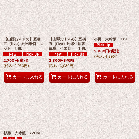
【山縣おすすめ】五橋
【山縣おすすめ】五橋
杉勇 大吟醸 1.8L
五（five）純米辛口 レ
五（five）純米生原酒
ッド 1.8L
白糀 イエロー 1.8L
3,900
円
(税別)
(
税込
:
4,290
円
)
2,700
円
(税別)
2,800
円
(税別)
(
税込
:
2,970
円
)
(
税込
:
3,080
円
)
カートに入れる
カートに入れる
カートに入れる
杉勇 大吟醸 720㎖