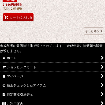
2,340
円
(税別)
(
税込
:
2,574
円
)
カートに入れる
もっと見る
未成年者の飲酒は法律で禁止されています。 未成年者には酒類の販売
は致しません。
ホーム
ショッピングカート
マイページ
最近チェックしたアイテム
特定商取引法表示
ご利用案内