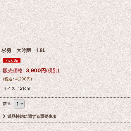
杉勇 大吟醸 1.8L
販売価格
:
3,900
円
(税別)
(
税込
:
4,290
円
)
サイズ
:
121cm
数量
:
返品特約に関する重要事項