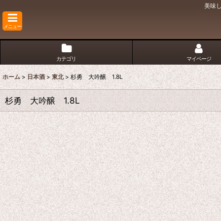
美味
メニュー
カテゴリ
マイページ
ホーム
>
日本酒
>
東北
>
杉勇 大吟醸 1.8L
杉勇 大吟醸 1.8L