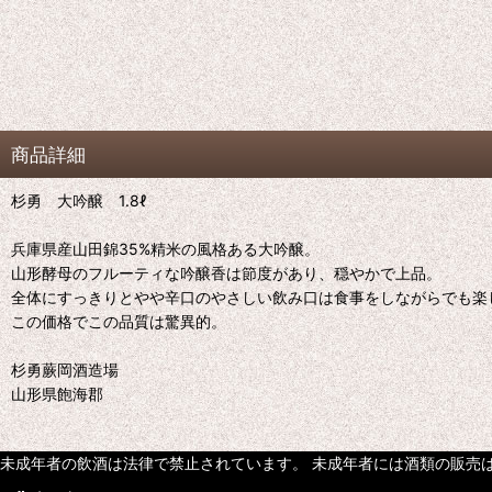
商品詳細
杉勇 大吟醸 1.8ℓ
兵庫県産山田錦35%精米の風格ある大吟醸。
山形酵母のフルーティな吟醸香は節度があり、穏やかで上品。
全体にすっきりとやや辛口のやさしい飲み口は食事をしながらでも楽
この価格でこの品質は驚異的。
杉勇蕨岡酒造場
山形県飽海郡
未成年者の飲酒は法律で禁止されています。 未成年者には酒類の販売