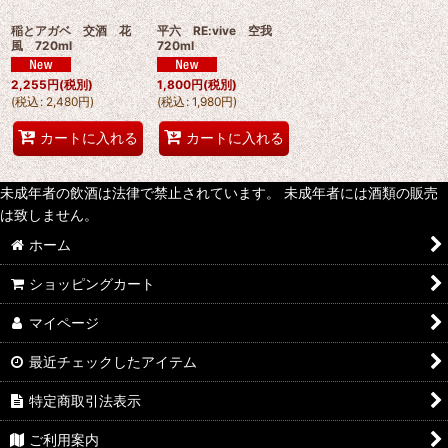
稲とアガベ 交酒 花
平六 RE:vive 空我
風 720ml
720ml
2,255
円
(税別)
1,800
円
(税別)
(
税込
:
2,480
円
)
(
税込
:
1,980
円
)
カートに入れる
カートに入れる
未成年者の飲酒は法律で禁止されています。 未成年者には酒類の販売
は致しません。
ホーム
ショッピングカート
マイページ
最近チェックしたアイテム
特定商取引法表示
ご利用案内