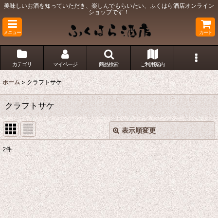
美味しいお酒を知っていただき、楽しんでもらいたい、ふくはら酒店オンライン
ショップです！
メニュー
カート
カテゴリ
マイページ
商品検索
ご利用案内
ホーム
>
クラフトサケ
クラフトサケ
表示順変更
閉じる
2
件
表示数
:
並び順
:
絞り込む