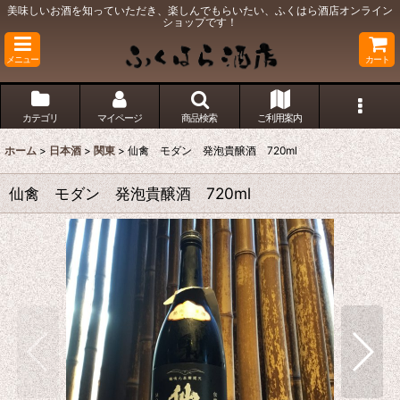
美味しいお酒を知っていただき、楽しんでもらいたい、ふくはら酒店オンライン
ショップです！
メニュー
カート
カテゴリ
マイページ
商品検索
ご利用案内
ホーム
>
日本酒
>
関東
>
仙禽 モダン 発泡貴醸酒 720ml
仙禽 モダン 発泡貴醸酒 720ml