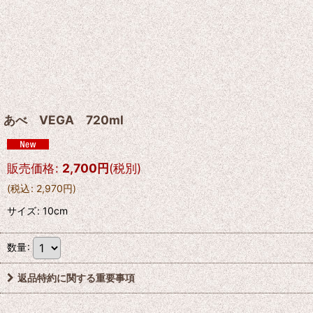
あべ VEGA 720ml
販売価格
:
2,700
円
(税別)
(
税込
:
2,970
円
)
サイズ
:
10cm
数量
:
返品特約に関する重要事項