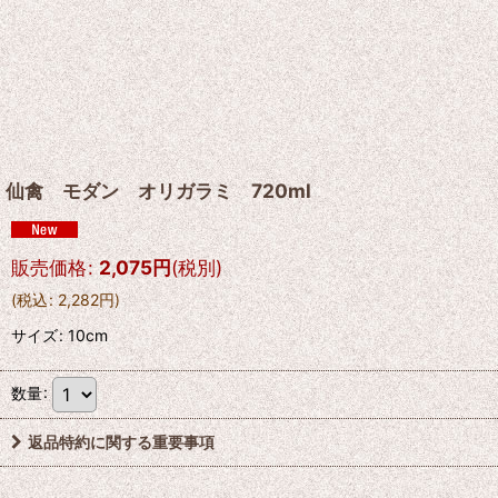
仙禽 モダン オリガラミ 720ml
販売価格
:
2,075
円
(税別)
(
税込
:
2,282
円
)
サイズ
:
10cm
数量
:
返品特約に関する重要事項