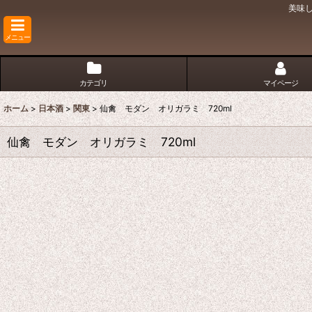
美味
メニュー
カテゴリ
マイページ
ホーム
>
日本酒
>
関東
>
仙禽 モダン オリガラミ 720ml
仙禽 モダン オリガラミ 720ml