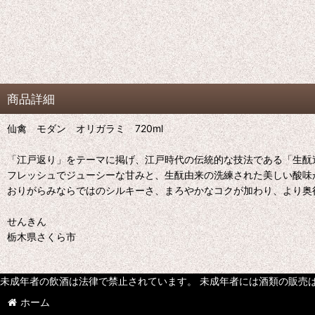
商品詳細
仙禽 モダン オリガラミ 720ml
「江戸返り」をテーマに掲げ、江戸時代の伝統的な技法である「生酛
フレッシュでジューシーな甘みと、生酛由来の洗練された美しい酸味
おりがらみならではのシルキーさ、まろやかなコクが加わり、より奥
せんきん
栃木県さくら市
未成年者の飲酒は法律で禁止されています。 未成年者には酒類の販売
ホーム