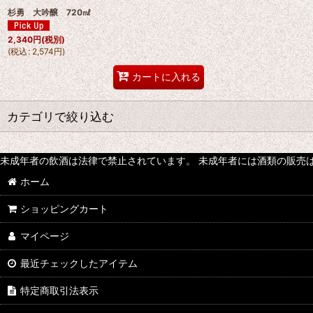
杉勇 大吟醸 720㎖
2,340
円
(税別)
(
税込
:
2,574
円
)
カートに入れる
カテゴリで絞り込む
日本酒 (全商品)
未成年者の飲酒は法律で禁止されています。 未成年者には酒類の販売
ホーム
北海道
ショッピングカート
東北
マイページ
関東
最近チェックしたアイテム
中部
特定商取引法表示
近畿