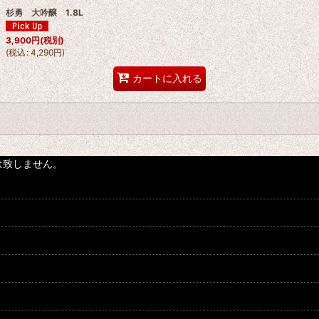
杉勇 大吟醸 1.8L
絞り込む
3,900
円
(税別)
(
税込
:
4,290
円
)
カートに入れる
は致しません。