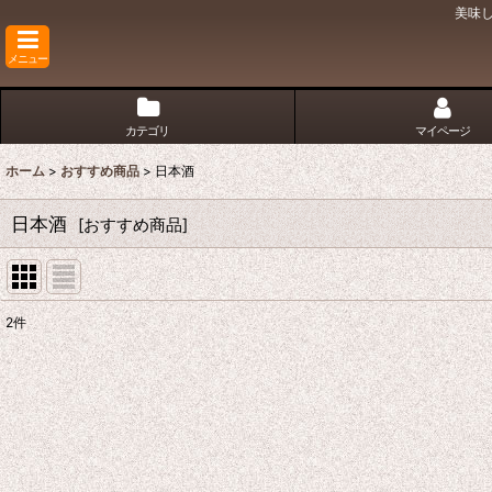
美味
メニュー
カテゴリ
マイページ
ホーム
>
おすすめ商品
>
日本酒
日本酒
[
おすすめ商品
]
2
件
サブカテゴリ
:
表示数
:
並び順
: