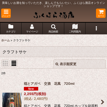
美味しいお酒を知っていただき、楽しんでもらいたい、ふくはら酒店オンライン
ショップです！
メニュー
カート
カテゴリ
マイページ
商品検索
ご利用案内
ホーム
>
クラフトサケ
クラフトサケ
表示順変更
閉じる
2
件
表示数
:
稲とアガベ 交酒 花風 720ml
並び順
:
2,255
円
(税別)
(
税込
:
2,480
円
)
絞り込む
稲とアガベ 交酒 花風 720ml ホップを副原料