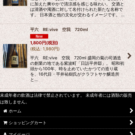
に加えた爽やかで清涼感を感じる味わい。 交酒と
は清酒や濁酒に対して名付けられた新たな名称で
す。 日本酒と他の文化が交わるイメージです。 …
平六 RE:vive 空我 720ml
1,800
円
(税別)
(
税込
:
1,980
円
)
平六 RE:vive 空我 720ml 盛岡の菊の司酒造
の創業の地である紫波町「日詰平井邸」。 昭和初
頭から100年、時を止めていたかつての造り蔵
を、16代目・平井祐樹氏がクラフトサケ醸造所
と…
未成年者の飲酒は法律で禁止されています。 未成年者には酒類の販売
は致しません。
ホーム
ショッピングカート
マイページ