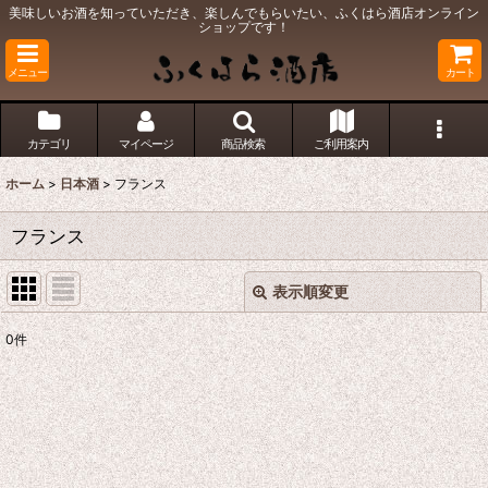
美味しいお酒を知っていただき、楽しんでもらいたい、ふくはら酒店オンライン
ショップです！
メニュー
カート
カテゴリ
マイページ
商品検索
ご利用案内
ホーム
>
日本酒
>
フランス
フランス
表示順変更
閉じる
0
件
表示数
:
並び順
:
絞り込む