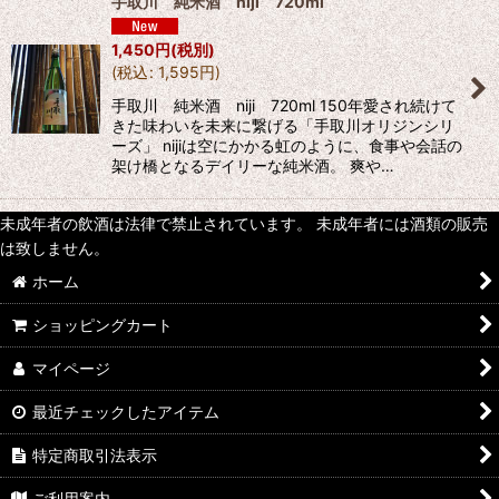
手取川 純米酒 niji 720ml
1,450
円
(税別)
(
税込
:
1,595
円
)
手取川 純米酒 niji 720ml 150年愛され続けて
きた味わいを未来に繋げる「手取川オリジンシリ
ーズ」 nijiは空にかかる虹のように、食事や会話の
架け橋となるデイリーな純米酒。 爽や…
未成年者の飲酒は法律で禁止されています。 未成年者には酒類の販売
は致しません。
ホーム
ショッピングカート
マイページ
最近チェックしたアイテム
特定商取引法表示
ご利用案内