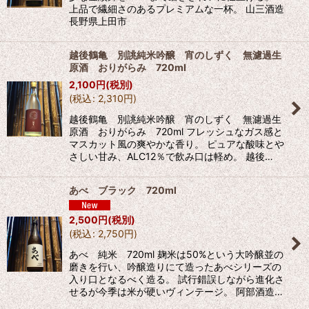
上品で繊細さのあるプレミアムな一杯。 山三酒造
長野県上田市
越後鶴亀 別誂純米吟醸 宵のしずく 無濾過生
原酒 おりがらみ 720ml
2,100
円
(税別)
(
税込
:
2,310
円
)
越後鶴亀 別誂純米吟醸 宵のしずく 無濾過生
原酒 おりがらみ 720ml フレッシュなガス感と
マスカット風の爽やかな香り。 ピュアな酸味とや
さしい甘み、ALC12％で飲み口は軽め。 越後…
あべ ブラック 720ml
2,500
円
(税別)
(
税込
:
2,750
円
)
あべ 純米 720ml 麹米は50%という大吟醸並の
磨きを行い、吟醸造りにて造ったあべシリーズの
入り口となるべく造る。 試行錯誤しながら進化さ
せるが今季は米が硬いヴィンテージ。 阿部酒造…