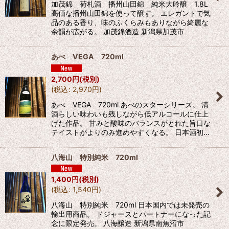
加茂錦 荷札酒 播州山田錦 純米大吟醸 1.8L
高価な播州山田錦を使って醸す。 エレガントで気
品のある香り、味のふくらみもありながら綺麗な
余韻が広がる。 加茂錦酒造 新潟県加茂市
あべ VEGA 720ml
2,700
円
(税別)
(
税込
:
2,970
円
)
あべ VEGA 720ml あべのスターシリーズ。 清
酒らしい味わいも残しながら低アルコールに仕上
げた作品。 甘みと酸味のバランスがとれた旨口な
テイストがよりのみ進めやすくなる。 日本酒初…
八海山 特別純米 720ml
1,400
円
(税別)
(
税込
:
1,540
円
)
八海山 特別純米 720ml 日本国内では未発売の
輸出用商品。 ドジャースとパートナーになった記
念に限定発売。 八海醸造 新潟県南魚沼市