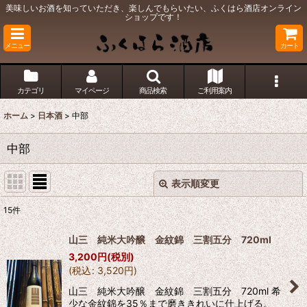
美味しいお酒を知っていただき、楽しんでもらいたい、ふくはら酒店オンライン
ショップです！
メニュー
カート
カテゴリ
マイページ
商品検索
ご利用案内
ホーム
>
日本酒
>
中部
中部
表示順変更
閉じる
15
件
表示数
:
山三 純米大吟醸 金紋錦 三割五分 720ml
3,200
円
(税別)
並び順
:
(
税込
:
3,520
円
)
山三 純米大吟醸 金紋錦 三割五分 720ml 希
絞り込む
少な金紋錦を35％まで磨ききれいに仕上げる。