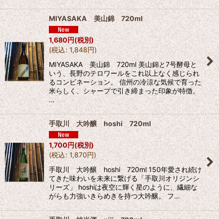
MIYASAKA 美山錦 720ml
1,680
円
(税別)
(
税込
:
1,848
円
)
MIYASAKA 美山錦 720ml 美山錦と7号酵母と
いう、長野のテロワールをこれ以上なく感じられ
るコンビネーション。 信州の冷涼な気候で育った
米らしく、シャープで引き締まった印象が特徴。
…
手取川 大吟醸 hoshi 720ml
1,700
円
(税別)
(
税込
:
1,870
円
)
手取川 大吟醸 hoshi 720ml 150年愛され続け
てきた味わいを未来に繋げる「手取川オリジンシ
リーズ」 hoshiは夜空に輝く星のように、繊細な
がらも力強いきらめきを持つ大吟醸。 フ…