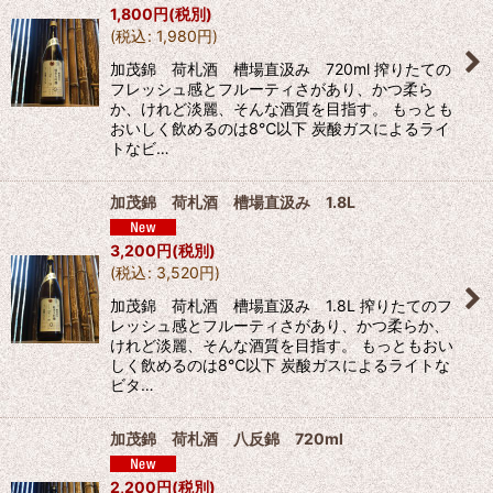
1,800
円
(税別)
(
税込
:
1,980
円
)
加茂錦 荷札酒 槽場直汲み 720ml 搾りたての
フレッシュ感とフルーティさがあり、かつ柔ら
か、けれど淡麗、そんな酒質を目指す。 もっとも
おいしく飲めるのは8℃以下 炭酸ガスによるライ
トなビ…
加茂錦 荷札酒 槽場直汲み 1.8L
3,200
円
(税別)
(
税込
:
3,520
円
)
加茂錦 荷札酒 槽場直汲み 1.8L 搾りたてのフ
レッシュ感とフルーティさがあり、かつ柔らか、
けれど淡麗、そんな酒質を目指す。 もっともおい
しく飲めるのは8℃以下 炭酸ガスによるライトな
ビタ…
加茂錦 荷札酒 八反錦 720ml
2,200
円
(税別)