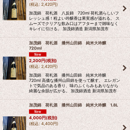
(
税込
:
2,420
円
)
加茂錦 荷札酒 八反錦 720ml 荷札酒らしいフ
レッシュ感！程よい吟醸香は果実感が溢れる。 ス
ムーズでクリアな飲み口はアフターまで雑味なく
キレイに引ける。 加茂錦酒造 新潟県加茂市
加茂錦 荷札酒 播州山田錦 純米大吟醸
720ml
2,200
円
(税別)
(
税込
:
2,420
円
)
加茂錦 荷札酒 播州山田錦 純米大吟醸
720ml 高価な播州山田錦を使って醸す。 エレガン
トで気品のある香り、味のふくらみもありながら
綺麗な余韻が広がる。 加茂錦酒造 新潟県加茂市
加茂錦 荷札酒 播州山田錦 純米大吟醸 1.8L
4,000
円
(税別)
(
税込
:
4,400
円
)