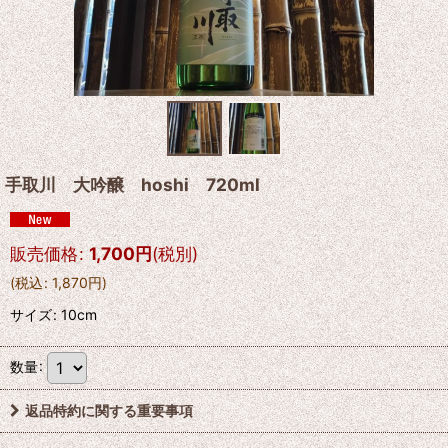
手取川 大吟醸 hoshi 720ml
販売価格
:
1,700
円
(税別)
(
税込
:
1,870
円
)
サイズ
:
10cm
数量
:
返品特約に関する重要事項