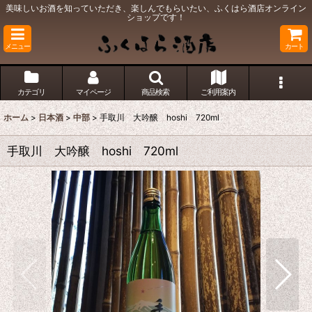
美味しいお酒を知っていただき、楽しんでもらいたい、ふくはら酒店オンライン
ショップです！
メニュー
カート
カテゴリ
マイページ
商品検索
ご利用案内
ホーム
>
日本酒
>
中部
>
手取川 大吟醸 hoshi 720ml
手取川 大吟醸 hoshi 720ml