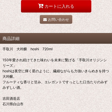
カートに入れる
お問い合わせ
商品詳細
手取川 大吟醸 hoshi 720ml
150年愛され続けてきた味わいを未来に繋げる「手取川オリジンシ
リーズ」
hoshiは夜空に輝く星のように、繊細ながらも力強いきらめきを持つ
大吟醸。
フルーティな香りと甘み、エレガントですっとした口当たりのみず
みずしい酒。
吉田酒造店
石川県白山市