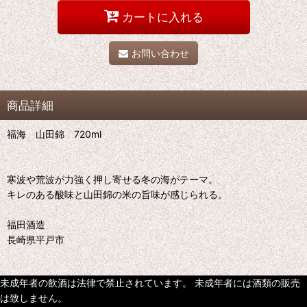
カートに入れる
お問い合わせ
商品詳細
福海 山田錦 720ml
寒波や荒波が力強く押し寄せる冬の海がテーマ。
キレのある酸味と山田錦の米の旨味が感じられる。
福田酒造
長崎県平戸市
未成年者の飲酒は法律で禁止されています。 未成年者には酒類の販売
は致しません。