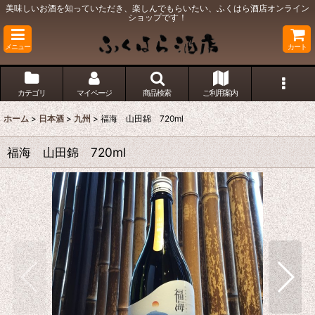
美味しいお酒を知っていただき、楽しんでもらいたい、ふくはら酒店オンライン
ショップです！
メニュー
カート
カテゴリ
マイページ
商品検索
ご利用案内
ホーム
>
日本酒
>
九州
>
福海 山田錦 720ml
福海 山田錦 720ml