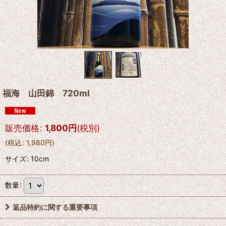
福海 山田錦 720ml
販売価格
:
1,800
円
(税別)
(
税込
:
1,980
円
)
サイズ
:
10cm
数量
:
返品特約に関する重要事項