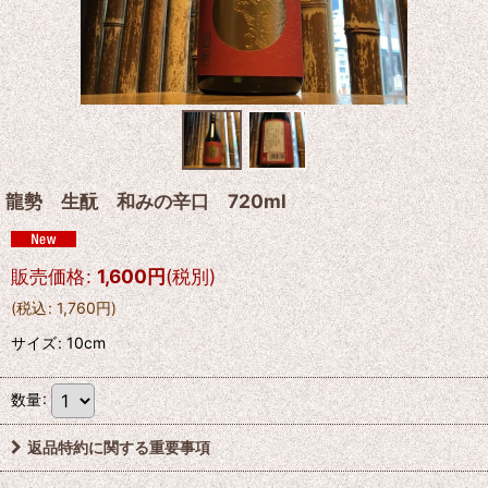
龍勢 生酛 和みの辛口 720ml
販売価格
:
1,600
円
(税別)
(
税込
:
1,760
円
)
サイズ
:
10cm
数量
:
返品特約に関する重要事項