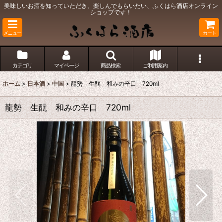
美味しいお酒を知っていただき、楽しんでもらいたい、ふくはら酒店オンライン
ショップです！
メニュー
カート
カテゴリ
マイページ
商品検索
ご利用案内
ホーム
>
日本酒
>
中国
>
龍勢 生酛 和みの辛口 720ml
龍勢 生酛 和みの辛口 720ml