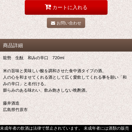
カートに入れる
お問い合わせ
商品詳細
龍勢 生酛 和みの辛口 720ml
米の旨味と美味しい酸を調和させた食中酒タイプの酒。
人の心を和ませてくれる酒として広く愛飲してくれる事を願い「和
みの辛口」と名付ける。
膨らみのある味わい、飲み飽きしない晩酌酒。
藤井酒造
広島県竹原市
未成年者の飲酒は法律で禁止されています。 未成年者には酒類の販売