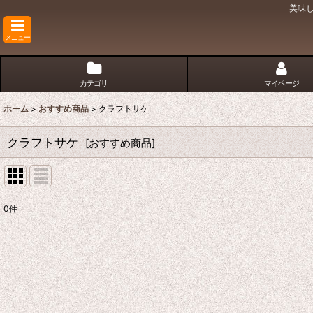
美味
メニュー
カテゴリ
マイページ
ホーム
>
おすすめ商品
>
クラフトサケ
クラフトサケ
[
おすすめ商品
]
0
件
表示数
:
並び順
: