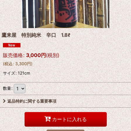
鷹来屋 特別純米 辛口 1.8ℓ
販売価格
:
3,000
円
(税別)
(
税込
:
3,300
円
)
サイズ
:
121cm
数量
:
返品特約に関する重要事項
カートに入れる