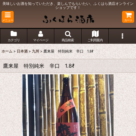
美味しいお酒を知っていただき、楽しんでもらいたい、ふくはら酒店オンライン
ショップです！
メニュー
カート
カテゴリ
マイページ
商品検索
ご利用案内
ホーム
>
日本酒
>
九州
>
鷹来屋 特別純米 辛口 1.8ℓ
鷹来屋 特別純米 辛口 1.8ℓ