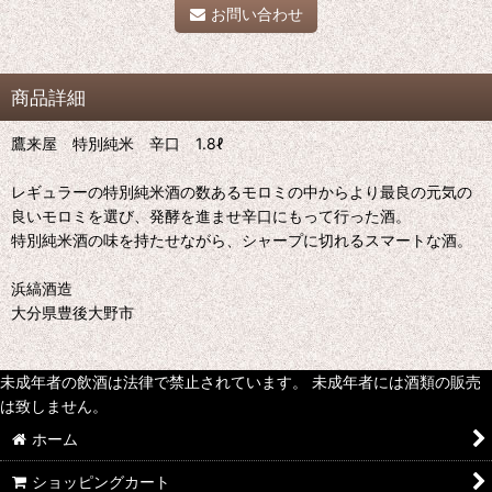
お問い合わせ
商品詳細
鷹来屋 特別純米 辛口 1.8ℓ
レギュラーの特別純米酒の数あるモロミの中からより最良の元気の
良いモロミを選び、発酵を進ませ辛口にもって行った酒。
特別純米酒の味を持たせながら、シャープに切れるスマートな酒。
浜縞酒造
大分県豊後大野市
未成年者の飲酒は法律で禁止されています。 未成年者には酒類の販売
は致しません。
ホーム
ショッピングカート