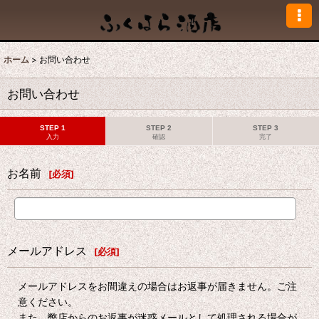
ホーム
>
お問い合わせ
お問い合わせ
STEP 1
STEP 2
STEP 3
入力
確認
完了
お名前
[
必須
]
メールアドレス
[
必須
]
メールアドレスをお間違えの場合はお返事が届きません。ご注
意ください。
また、弊店からのお返事が迷惑メールとして処理される場合が