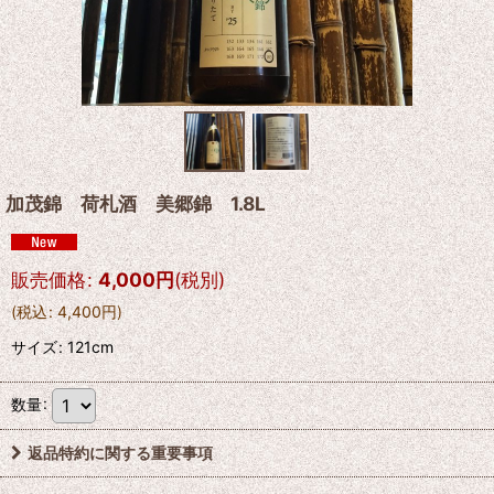
加茂錦 荷札酒 美郷錦 1.8L
販売価格
:
4,000
円
(税別)
(
税込
:
4,400
円
)
サイズ
:
121cm
数量
:
返品特約に関する重要事項