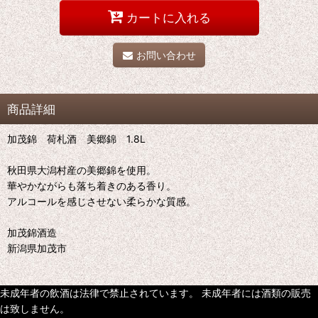
カートに入れる
お問い合わせ
商品詳細
加茂錦 荷札酒 美郷錦 1.8L
秋田県大潟村産の美郷錦を使用。
華やかながらも落ち着きのある香り。
アルコールを感じさせない柔らかな質感。
加茂錦酒造
新潟県加茂市
未成年者の飲酒は法律で禁止されています。 未成年者には酒類の販売
は致しません。