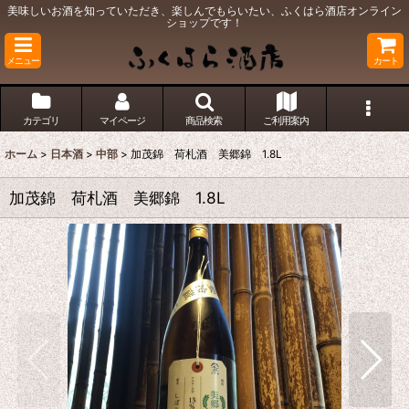
美味しいお酒を知っていただき、楽しんでもらいたい、ふくはら酒店オンライン
ショップです！
メニュー
カート
カテゴリ
マイページ
商品検索
ご利用案内
ホーム
>
日本酒
>
中部
>
加茂錦 荷札酒 美郷錦 1.8L
加茂錦 荷札酒 美郷錦 1.8L