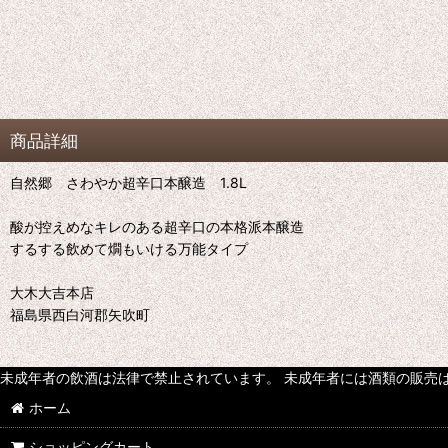
商品詳細
自然郷 さわやか超辛口本醸造 1.8L
酸が控えめなキレのある超辛口の本格派本醸造
するする飲めて燗もいける万能タイプ
大木大吉本店
福島県西白河郡矢吹町
未成年者の飲酒は法律で禁止されています。 未成年者には酒類の販売
ホーム
ショッピングカート