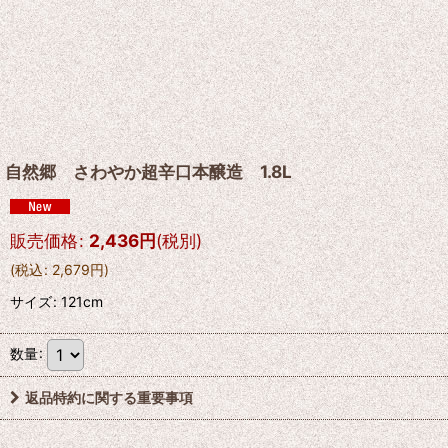
自然郷 さわやか超辛口本醸造 1.8L
販売価格
:
2,436
円
(税別)
(
税込
:
2,679
円
)
サイズ
:
121cm
数量
:
返品特約に関する重要事項