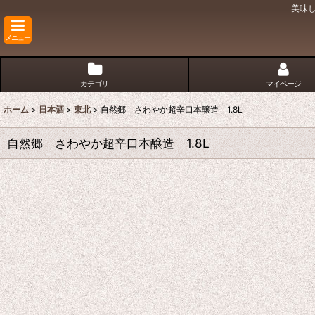
美味
メニュー
カテゴリ
マイページ
ホーム
>
日本酒
>
東北
>
自然郷 さわやか超辛口本醸造 1.8L
自然郷 さわやか超辛口本醸造 1.8L