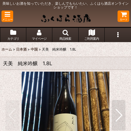
美味しいお酒を知っていただき、楽しんでもらいたい、ふくはら酒店オンライン
ショップです！
メニュー
カート
カテゴリ
マイページ
商品検索
ご利用案内
ホーム
>
日本酒
>
中国
>
天美 純米吟醸 1.8L
天美 純米吟醸 1.8L