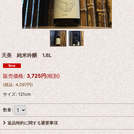
天美 純米吟醸 1.8L
販売価格
:
3,725
円
(税別)
(
税込
:
4,097
円
)
サイズ
:
121cm
数量
:
返品特約に関する重要事項