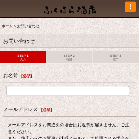
ホーム
>
お問い合わせ
お問い合わせ
STEP 1
STEP 2
STEP 3
入力
確認
完了
お名前
[
必須
]
メールアドレス
[
必須
]
メールアドレスをお間違えの場合はお返事が届きません。ご注
意ください。
また、弊店からのお返事が迷惑メールとして処理される場合が