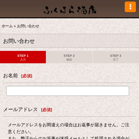
ホーム
>
お問い合わせ
お問い合わせ
STEP 1
STEP 2
STEP 3
入力
確認
完了
お名前
[
必須
]
メールアドレス
[
必須
]
メールアドレスをお間違えの場合はお返事が届きません。ご注
意ください。
また、弊店からのお返事が迷惑メールとして処理される場合が